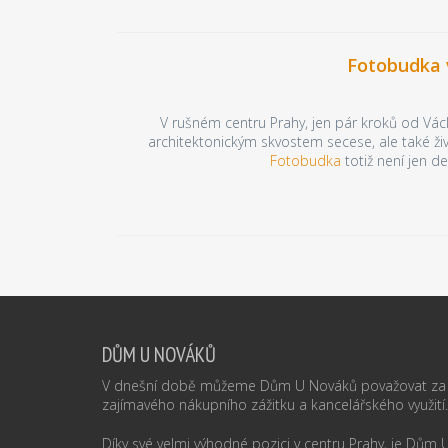
Fotobudka 
V rušném centru Prahy, jen pár kroků od Vác
architektonickým skvostem secese, ale také ž
Fotobudka
totiž není jen d
DŮM U NOVÁKŮ
V dnešní době můžeme Dům U Nováků považovat za 
zajímavého nákupního zážitku a kancelářského využití.
Díky své velmi výhodné pozici v centru Prahy, je Dům U