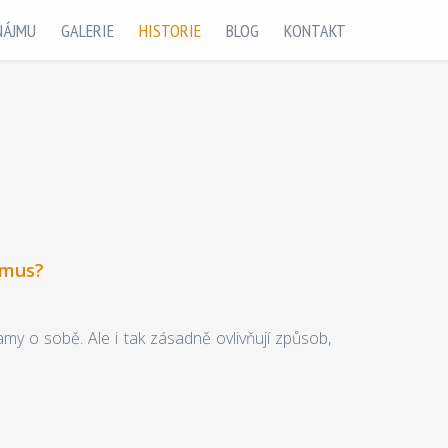
NÁJMU
GALERIE
HISTORIE
BLOG
KONTAKT
smus?
y o sobě. Ale i tak zásadně ovlivňují způsob,