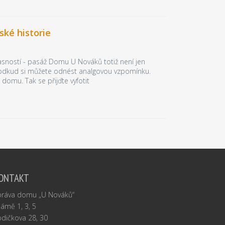
ké historie
asností - pasáž Domu U Nováků totiž není jen
, odkud si můžete odnést analgovou vzpomínku.
domu. Tak se přijďte vyfotit
ONTAKT
práva domu „U Nováků“
Jámě 1, 3, 5
dičkova 28, 30