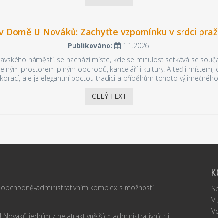
v Domě U Nováků: Zachyťte vzpomínku v srdci pražs
Publikováno:
1.1.2026
lavského náměstí, se nachází místo, kde se minulost setkává se souč
ivelným prostorem plným obchodů, kanceláří i kultury. A teď i místem
ekorací, ale je elegantní poctou tradici a příběhům tohoto výjimečného 
CELÝ TEXT
K
obchodně-administrativním komplex s možností
S
V 
Vo
 Nováků jedním z nejatraktivnějších administrativních i